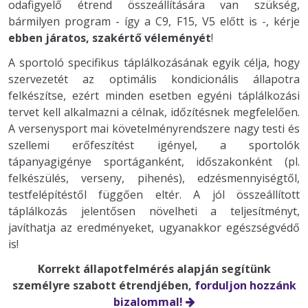
odafigyelő étrend összeállítására van szükség,
bármilyen program - így a C9, F15, V5 előtt is -, kérje
ebben járatos, szakértő véleményét
!
A sportoló specifikus táplálkozásának egyik célja, hogy
szervezetét az optimális kondicionális állapotra
felkészítse, ezért minden esetben egyéni táplálkozási
tervet kell alkalmazni a célnak, időzítésnek megfelelően.
A versenysport mai követelményrendszere nagy testi és
szellemi erőfeszítést igényel, a sportolók
tápanyagigénye sportáganként, időszakonként (pl.
felkészülés, verseny, pihenés), edzésmennyiségtől,
testfelépítéstől függően eltér. A jól összeállított
táplálkozás jelentősen növelheti a teljesítményt,
javíthatja az eredményeket, ugyanakkor egészségvédő
is!
Korrekt állapotfelmérés alapján segítünk
személyre szabott étrendjében,
forduljon hozzánk
bizalommal!