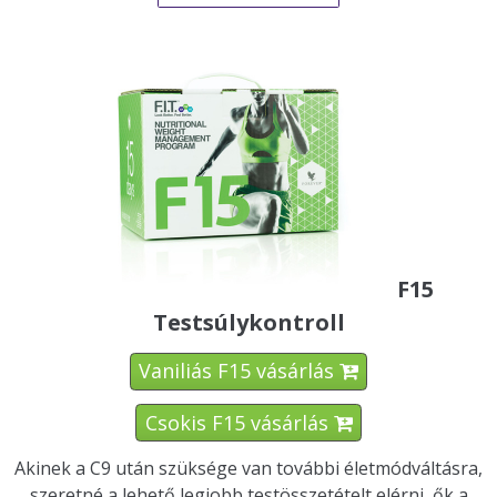
F15
Testsúlykontroll
Vaniliás F15 vásárlás

Csokis F15 vásárlás

Akinek a C9 után szüksége van további életmódváltásra,
szeretné a lehető legjobb testösszetételt elérni, ők a