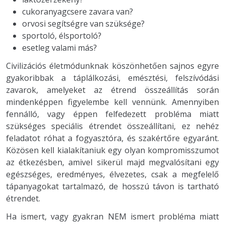
cukoranyagcsere zavara van?
orvosi segítségre van szüksége?
sportoló, élsportoló?
esetleg valami más?
Civilizációs életmódunknak köszönhetően sajnos egyre
gyakoribbak a táplálkozási, emésztési, felszívódási
zavarok, amelyeket az étrend összeállítás során
mindenképpen figyelembe kell vennünk. Amennyiben
fennálló, vagy éppen felfedezett probléma miatt
szükséges speciális étrendet összeállítani, ez nehéz
feladatot róhat a fogyasztóra, és szakértőre egyaránt.
Közösen kell kialakítaniuk egy olyan kompromisszumot
az étkezésben, amivel sikerül majd megvalósítani egy
egészséges, eredményes, élvezetes, csak a megfelelő
tápanyagokat tartalmazó, de hosszú távon is tartható
étrendet.
Ha ismert, vagy gyakran NEM ismert probléma miatt