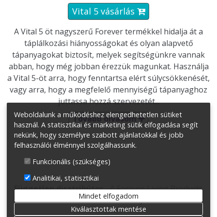
Vital 5 vásárlás

A Vital 5 öt nagyszerű Forever termékkel hidalja át a
táplálkozási hiányosságokat és olyan alapvető
tápanyagokat biztosít, melyek segítségünkre vannak
abban, hogy még jobban érezzük magunkat. Használja
a Vital 5-öt arra, hogy fenntartsa elért súlycsökkenését,
vagy arra, hogy a megfelelő mennyiségű tápanyaghoz
juttassa hozzá szervezetét...
Weboldalunk a működéshez elengedhetetlen sütiket
Tovább olvasom

használ. A statisztikai és marketing sütik elfogadása segít
nekünk, hogy személyre szabott ajánlatokkal és jobb
felhasználói élménnyel szolgálhassunk.
Funkcionális (szükséges)
Analitikai, statisztikai
Független disztribútor
- A Forever Living Products
Mindet elfogadom
hivatalos
WEBSHOPJA
.
Kiválasztottak mentése