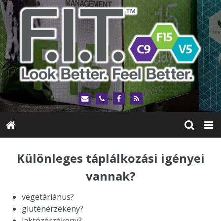
Különleges táplálkozási igényei
vannak?
vegetáriánus?
gluténérzékeny?
laktózérzékeny?