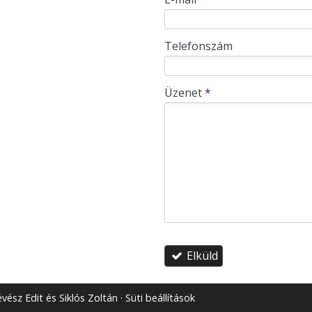
-
Telefonszám
-
Üzenet
*
-
-
-
Elküld
vész Edit és Siklós Zoltán
Süti beállítások