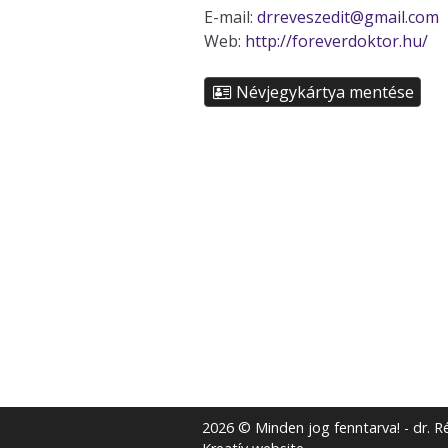
E-mail:
drreveszedit@gmail.com
Web:
http://foreverdoktor.hu/
Névjegykártya mentése
2026 © Minden jog fenntarva! - dr. Ré