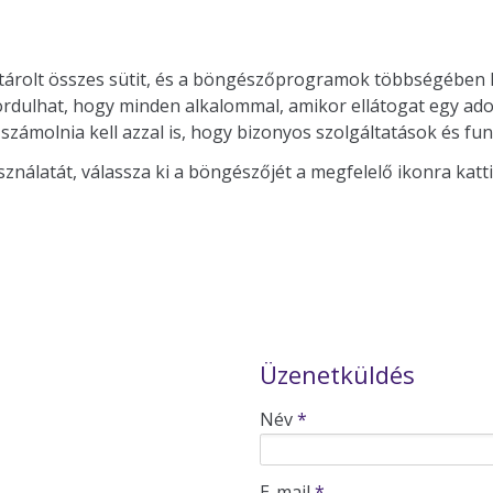
tárolt összes sütit, és a böngészőprogramok többségében le t
dulhat, hogy minden alkalommal, amikor ellátogat egy adott
 számolnia kell azzal is, hogy bizonyos szolgáltatások és 
sználatát, válassza ki a böngészőjét a megfelelő ikonra katti
Üzenetküldés
-
Név
*
-
E-mail
*