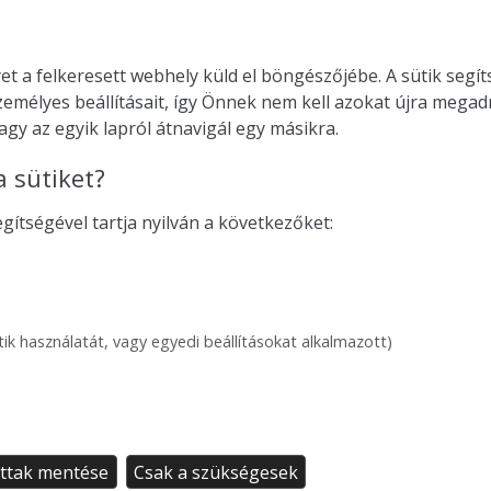
et a felkeresett webhely küld el böngészőjébe. A sütik segí
zemélyes beállításait, így Önnek nem kell azokat újra mega
gy az egyik lapról átnavigál egy másikra.
a sütiket?
gítségével tartja nyilván a következőket:
ütik használatát, vagy egyedi beállításokat alkalmazott)
ottak mentése
Csak a szükségesek