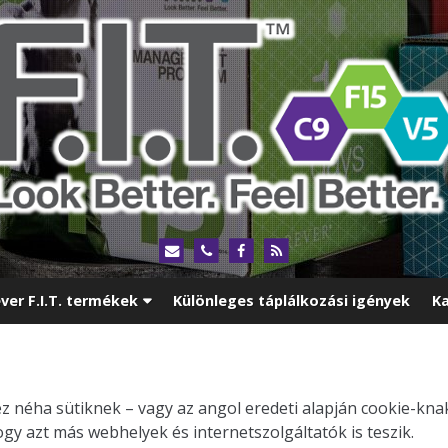
ver F.I.T. termékek
Különleges táplálkozási igények
Ka
néha sütiknek – vagy az angol eredeti alapján cookie-knak 
y azt más webhelyek és internetszolgáltatók is teszik.