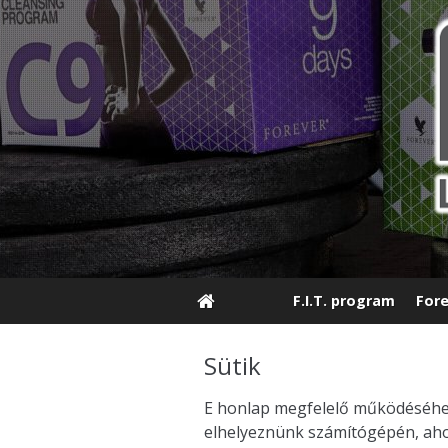
F.I.T. program
Fore
Sütik
E honlap megfelelő működéséhez 
elhelyeznünk számítógépén, ahog