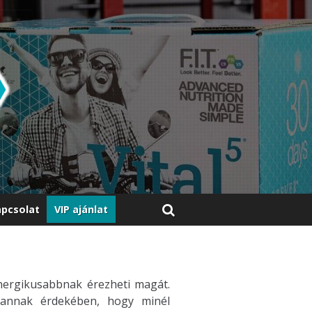
pcsolat
VIP ajánlat
ergikusabbnak érezheti magát.
 annak érdekében, hogy minél