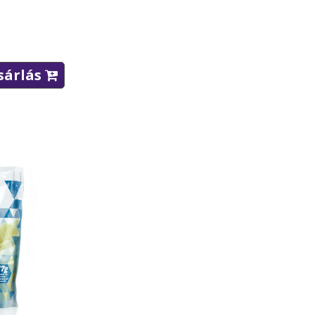
ásárlás
