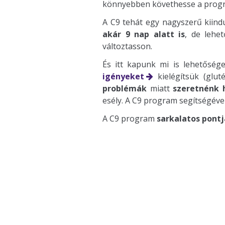
könnyebben követhesse a progra
A C9 tehát egy nagyszerű kiind
akár 9 nap alatt is
, de lehe
változtasson.
És itt kapunk mi is lehetőség
igényeket
kielégítsük (glut
problémák
miatt
szeretnénk 
esély. A C9 program segítségéve
A C9 program
sarkalatos pontj