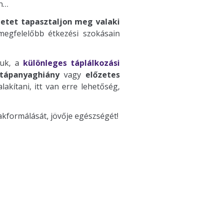
on…
zetet tapasztaljon meg valaki
megfelelőbb étkezési szokásain
juk, a
különleges táplálkozási
tápanyaghiány
vagy
előzetes
lakítani, itt van erre lehetőség,
akformálását, jövője egészségét!