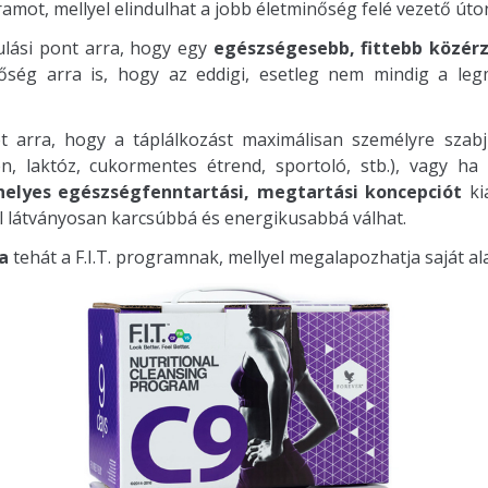
mot, mellyel elindulhat a jobb életminőség felé vezető út
ulási pont arra, hogy egy
egészségesebb, fittebb közér
tőség arra is, hogy az eddigi, esetleg nem mindig a leg
et arra, hogy a táplálkozást maximálisan személyre szab
én, laktóz, cukormentes étrend, sportoló, stb.), vagy ha
helyes egészségfenntartási, megtartási koncepciót
kia
l látványosan karcsúbbá és energikusabbá válhat.
a
tehát a F.I.T. programnak, mellyel megalapozhatja saját al