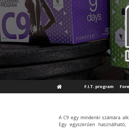
F.I.T. program
Fore
A C9 egy mindenki számára al
Egy egyszerűen használható,