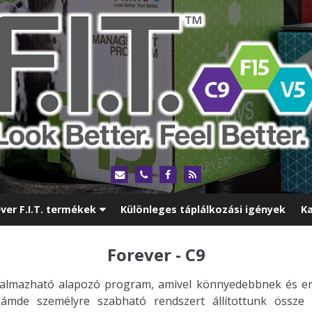
ver F.I.T. termékek
Különleges táplálkozási igények
Ka
Forever - C9
kalmazható alapozó program, amivel könnyedebbnek és en
 ámde személyre szabható rendszert állítottunk össze