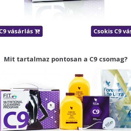
 C9 vásárlás
Csokis C9 v

Mit tartalmaz pontosan a C9 csomag?